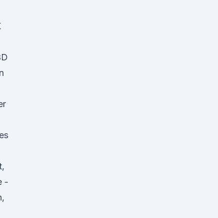
K
BD
n
er
es
,
e -
,